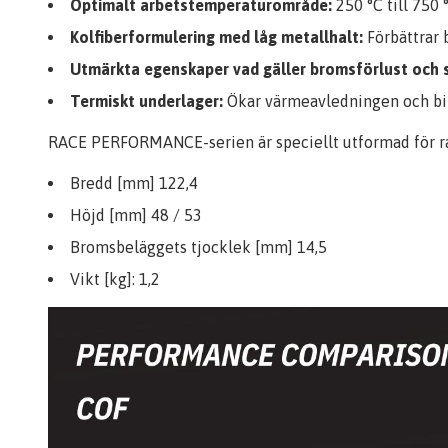
Optimalt arbetstemperaturområde:
250 °C till 750 
Kolfiberformulering med låg metallhalt:
Förbättrar 
Utmärkta egenskaper vad gäller bromsförlust och s
Termiskt underlager:
Ökar värmeavledningen och bind
RACE PERFORMANCE-serien är speciellt utformad för ra
Bredd [mm] 122,4
Höjd [mm] 48 / 53
Bromsbeläggets tjocklek [mm] 14,5
Vikt [kg]: 1,2