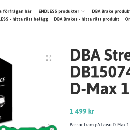
a förfrågan här
ENDLESS produkter
DBA Brake produk
ESS - hitta rätt belägg
DBA Brakes - hitta rätt produkt
O
DBA Str
DB15074
D-Max 1.
1 499 kr
Passar fram på Izusu D-Max 1.