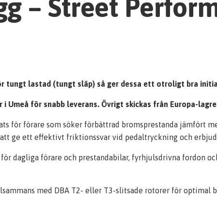
g – Street Perfor
 tungt lastad (tungt släp) så ger dessa ett otroligt bra init
ger i Umeå för snabb leverans. Övrigt skickas från Europa-lagr
ts för förare som söker förbättrad bromsprestanda jämfört me
r att ge ett effektivt friktionssvar vid pedaltryckning och erb
dagliga förare och prestandabilar, fyrhjulsdrivna fordon och
sammans med DBA T2- eller T3-slitsade rotorer för optimal b