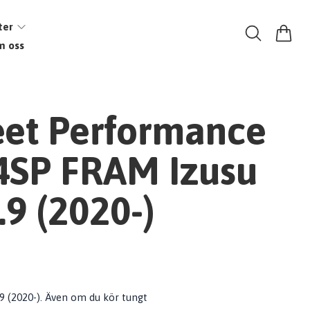
ter
m oss
eet Performance
SP FRAM Izusu
9 (2020-)
9 (2020-). Även om du kör tungt