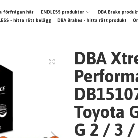
a förfrågan här
ENDLESS produkter
DBA Brake produk
ESS - hitta rätt belägg
DBA Brakes - hitta rätt produkt
O
DBA Xt
Perform
DB1510
Toyota 
G 2 / 3 / 