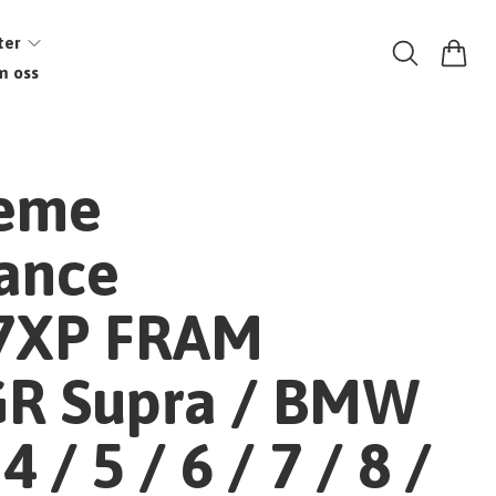
ter
m oss
reme
ance
7XP FRAM
GR Supra / BMW
4 / 5 / 6 / 7 / 8 /