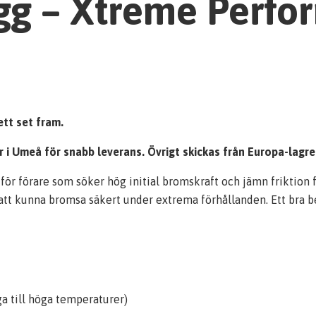
g – Xtreme Perfo
tt set fram.
ger i Umeå för snabb leverans. Övrigt skickas från Europa-lagr
 förare som söker hög initial bromskraft och jämn friktion fr
 att kunna bromsa säkert under extrema förhållanden. Ett bra be
ga till höga temperaturer)