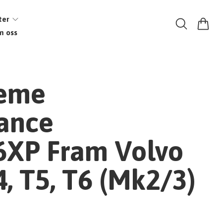
ter
m oss
reme
ance
XP Fram Volvo
, T5, T6 (Mk2/3)