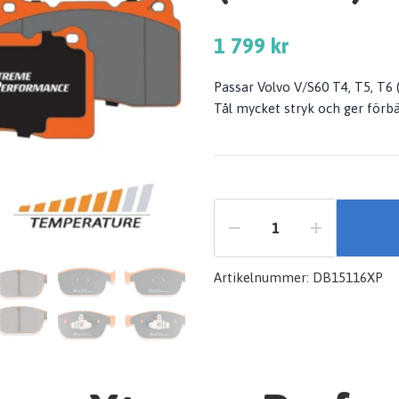
1 799 kr
Passar Volvo V/S60 T4, T5, T6 
Tål mycket stryk och ger förb
Artikelnummer:
DB15116XP