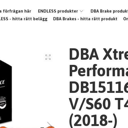
a förfrågan här
ENDLESS produkter
DBA Brake produk
ESS - hitta rätt belägg
DBA Brakes - hitta rätt produkt
O
DBA Xt
Perform
DB15116
V/S60 T4
(2018-)