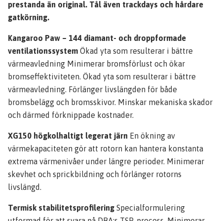
prestanda än original. Tål även trackdays och hårdare
gatkörning.
Kangaroo Paw – 144 diamant- och droppformade
ventilationssystem
Ökad yta som resulterar i bättre
värmeavledning Minimerar bromsförlust och ökar
bromseffektiviteten. Ökad yta som resulterar i bättre
värmeavledning. Förlänger livslängden för både
bromsbelägg och bromsskivor. Minskar mekaniska skador
och därmed förknippade kostnader.
XG150 högkolhaltigt legerat järn
En ökning av
värmekapaciteten gör att rotorn kan hantera konstanta
extrema värmenivåer under längre perioder. Minimerar
skevhet och sprickbildning och förlänger rotorns
livslängd.
Termisk stabilitetsprofilering
Specialformulering
utformad för att svara på DBA:s TSP-process. Minimerar