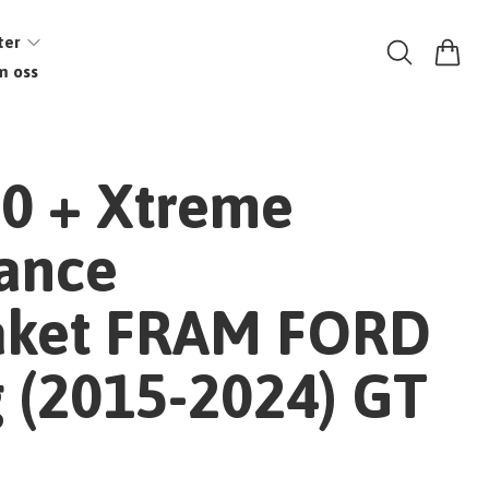
ter
m oss
0 + Xtreme
ance
aket FRAM FORD
 (2015-2024) GT