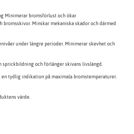
ing Minimerar bromsförlust och ökar
och bromsskivor. Minskar mekaniska skador och därmed
enivåer under längre perioder. Minimerar skevhet och
sprickbildning och förlänger skivans livslängd.
n en tydlig indikation på maximala bromstemperaturer.
duktens värde.