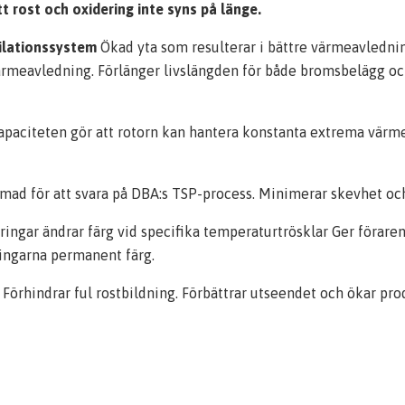
t rost och oxidering inte syns på länge.
ilationssystem
Ökad yta som resulterar i bättre värmeavledn
 värmeavledning. Förlänger livslängden för både bromsbelägg 
paciteten gör att rotorn kan hantera konstanta extrema värm
mad för att svara på DBA:s TSP-process. Minimerar skevhet och 
ngar ändrar färg vid specifika temperaturtrösklar Ger förare
ingarna permanent färg.
Förhindrar ful rostbildning. Förbättrar utseendet och ökar pro