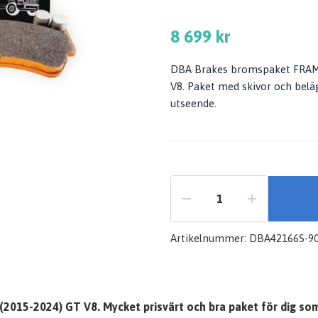
8 699 kr
DBA Brakes bromspaket FRAM
V8. Paket med skivor och belä
utseende.
Artikelnummer:
DBA42166S-9
15-2024) GT V8. Mycket prisvärt och bra paket för dig som v