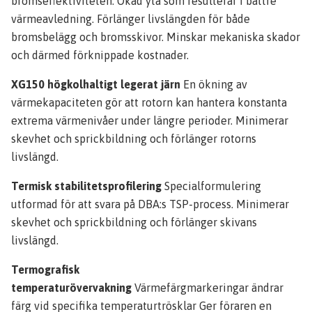
bromseffektiviteten. Ökad yta som resulterar i bättre
värmeavledning. Förlänger livslängden för både
bromsbelägg och bromsskivor. Minskar mekaniska skador
och därmed förknippade kostnader.
XG150 högkolhaltigt legerat järn
En ökning av
värmekapaciteten gör att rotorn kan hantera konstanta
extrema värmenivåer under längre perioder. Minimerar
skevhet och sprickbildning och förlänger rotorns
livslängd.
Termisk stabilitetsprofilering
Specialformulering
utformad för att svara på DBA:s TSP-process. Minimerar
skevhet och sprickbildning och förlänger skivans
livslängd.
Termografisk
temperaturövervakning
Värmefärgmarkeringar ändrar
färg vid specifika temperaturtrösklar Ger föraren en