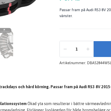
Passar fram på Audi RS3 8V 2
vänster.
Artikelnummer:
DBA52844WS
ör trackdays och hård körning. Passar fram på Audi RS3 8V 201
ilationssystem
Ökad yta som resulterar i bättre värmeavledn
 värmeavledning. Förlänger livslängden för både bromsbelägg 