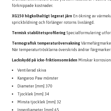
förknippade kostnader.
XG150 högkolhaltigt legerat järn
En ökning av värmeka
sprickbildning och förlänger rotorns livslängd.
Termisk stabilitetsprofilering
Specialformulering utfor
Termografisk temperaturövervakning
Värmefärgmarkeri
När temperaturtrösklarna överskrids ändrar färgmarker
Lackskydd på icke-friktionsområden
Minskar korrosion 
Ventilerad skiva
Kangaroo Paw mönster
Diameter [mm] 370
Tjocklek [mm] 34
Minsta tjocklek [mm] 32
Innerdiameter [mm] 65