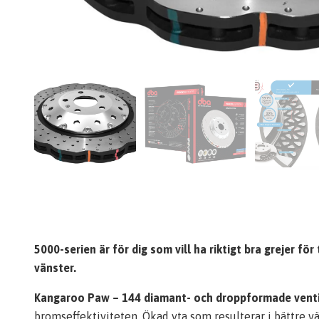
5000-serien är för dig som vill ha riktigt bra grejer f
vänster.
Kangaroo Paw – 144 diamant- och droppformade vent
bromseffektiviteten. Ökad yta som resulterar i bättre