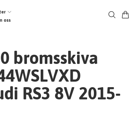
ter
m oss
0 bromsskiva
44WSLVXD
di RS3 8V 2015-