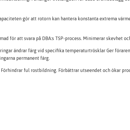
paciteten gör att rotorn kan hantera konstanta extrema värm
mad för att svara på DBA:s TSP-process. Minimerar skevhet och 
ngar ändrar färg vid specifika temperaturtrösklar Ger förare
ingarna permanent färg.
Förhindrar ful rostbildning. Förbättrar utseendet och ökar pro