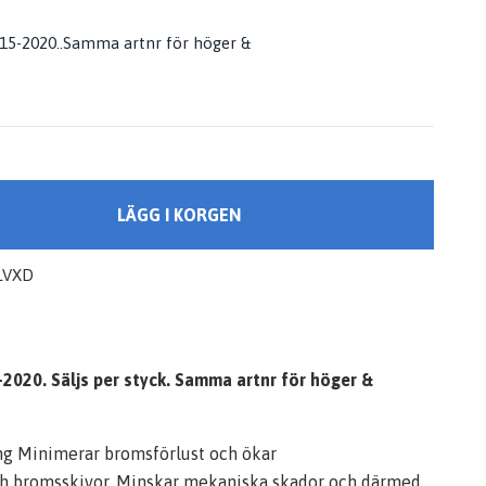
015-2020..Samma artnr för höger &
LÄGG I KORGEN
LVXD
5-2020. Säljs per styck. Samma artnr för höger &
ing Minimerar bromsförlust och ökar
och bromsskivor. Minskar mekaniska skador och därmed