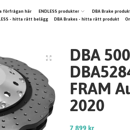
a förfrågan här
ENDLESS produkter
DBA Brake produk
ESS - hitta rätt belägg
DBA Brakes - hitta rätt produkt
O
DBA 500
DBA528
FRAM Au
2020
7 899 kr