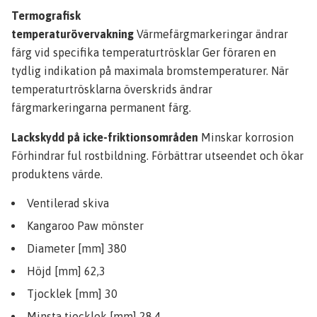
Termografisk
temperaturövervakning
Värmefärgmarkeringar ändrar
färg vid specifika temperaturtrösklar Ger föraren en
tydlig indikation på maximala bromstemperaturer. När
temperaturtrösklarna överskrids ändrar
färgmarkeringarna permanent färg.
Lackskydd på icke-friktionsområden
Minskar korrosion
Förhindrar ful rostbildning. Förbättrar utseendet och ökar
produktens värde.
Ventilerad skiva
Kangaroo Paw mönster
Diameter [mm] 380
Höjd [mm] 62,3
Tjocklek [mm] 30
Minsta tjocklek [mm] 28,4