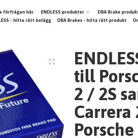
a förfrågan här
ENDLESS produkter
DBA Brake produk
ESS - hitta rätt belägg
DBA Brakes - hitta rätt produkt
O
ENDLESS
till Por
2 / 2S s
Carrera 
Porsche 