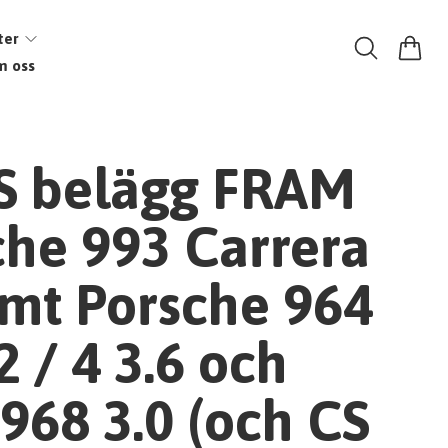
ter
m oss
 belägg FRAM
sche 993 Carrera
amt Porsche 964
2 / 4 3.6 och
968 3.0 (och CS