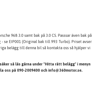
rsche 968 3.0 samt bak på 3.0 CS. Passsar även bak på
 se EIP001 (Original bak till 993 Turbo). Priset avser
ga belägg till denna bil så kontakta oss så hjälper vi
äker så läs gärna under "Hitta rätt belägg" i menyn
maila oss på 090-2009400 och
info@360motor.se
.