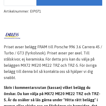
Artikelnummer:
EIP071
Priset avser belägg FRAM till Porsche 996 3.6 Carrera 4S /
Turbo / GT3 (fyrkolvsok). Priset avser per axel. Till
stålskivor, ej keramiska. För detta pris kan du välja på
beläggen MX72 ME20 ME22 TRZ och TRZ-S. För övriga
belägg till denna bil så kontakta oss så hjälper vi dig
snabbt.
Skriv i kommentarsrutan (kassan) vilket belägg du
önskar. Du kan välja på MX72 ME20 ME22 TRZ och TRZ-
S. Är du osäker så läs gärna under "Hitta rätt belägg" i
menyn eller skicka oss en förfrågan via hemsidan, det