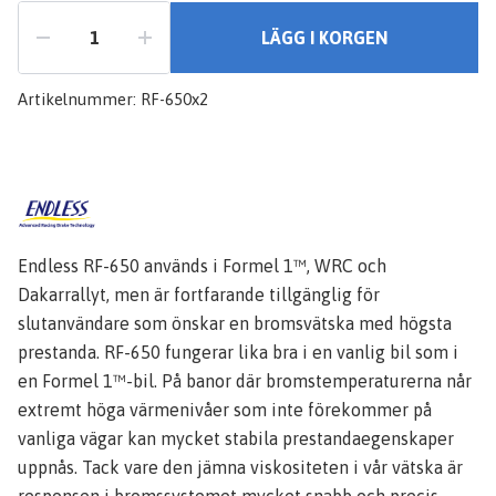
LÄGG I KORGEN
Artikelnummer:
RF-650x2
Endless RF-650 används i Formel 1™, WRC och
Dakarrallyt, men är fortfarande tillgänglig för
slutanvändare som önskar en bromsvätska med högsta
prestanda. RF-650 fungerar lika bra i en vanlig bil som i
en Formel 1™-bil. På banor där bromstemperaturerna når
extremt höga värmenivåer som inte förekommer på
vanliga vägar kan mycket stabila prestandaegenskaper
uppnås. Tack vare den jämna viskositeten i vår vätska är
responsen i bromssystemet mycket snabb och precis